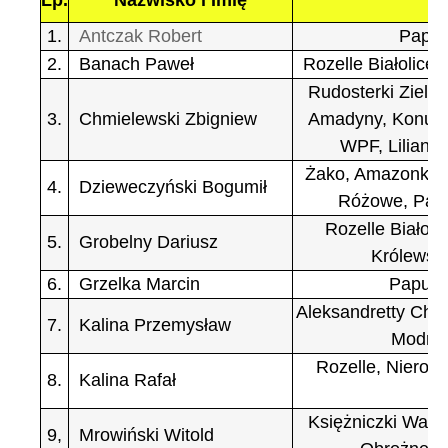
Lp.
Nazwisko i Imię
1.
Antczak Robert
Papug
2.
Banach Paweł
Rozelle Białolice
Rudosterki Zielon
3.
Chmielewski Zbigniew
Amadyny, Konury, 
WPF, Lilianki
Żako, Amazonki N
4.
Dzieweczyński Bogumił
Różowe, Papu
Rozelle Białoli
5.
Grobelny Dariusz
Królewsk
6.
Grzelka Marcin
Papugi
Aleksandretty Chińs
7.
Kalina Przemysław
Modrolo
Rozelle, Nierozł
8.
Kalina Rafał
N
Księżniczki Walii
9,
Mrowiński Witold