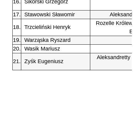
16.
Sikorski Grzegorz
17.
Stawowski Sławomir
Aleksandret
Rozelle Królewski
18.
Trzcieliński Henryk
Egz
19.
Warząska Ryszard
20.
Wasik Mariusz
Aleksandretty O
21.
Zyśk Eugeniusz