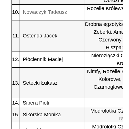
Obrożne, B
Rozelle Królewskie
10.
Nowaczyk Tadeusz
Drobna egzotyka: 
Zeberki, Amady
11.
Ostenda Jacek
Czerwony, Pap
Hiszpańsk
Nierozłączki Cza
12.
Płóciennik Maciej
Król
Nimfy, Rozelle Bia
Kolorowe, Rud
13.
Setecki Łukasz
Czarnogłowe, M
14.
Sibera Piotr
Modrolotka Czer
15.
Sikorska Monika
Roze
Modrolotki Czer